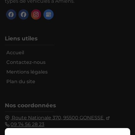
types de véhicules à Amiens.
Liens utiles
Accueil
Contactez-nous
Mentions légales
Plan du site
Nos coordonnées
Route Nationale 370,
95500
GONESSE
09 74 56 28 23
Fermé
⋅ Ouvre demain à 09:00